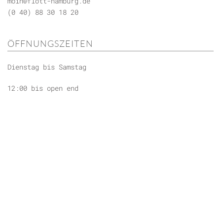
moin@flott-hamburg.de
(0 40) 88 30 18 20
ÖFFNUNGSZEITEN
Dienstag bis Samstag
12:00 bis open end
Küche bis ca. 21:00.
Sonntag und Montag auf Anfrage geöffnet.
Sagt uns einfach vorher Bescheid, dann gibt es auch
später noch was leckeres zu Essen.